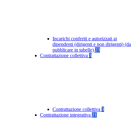
Incarichi conferiti e autorizzati ai
dipendenti (dirigenti e non dirigenti) (da
pubblicare in tabelle)
23
Contrattazione collettiva
3
Contrattazione collettiva
3
Contrattazione integrativa
21