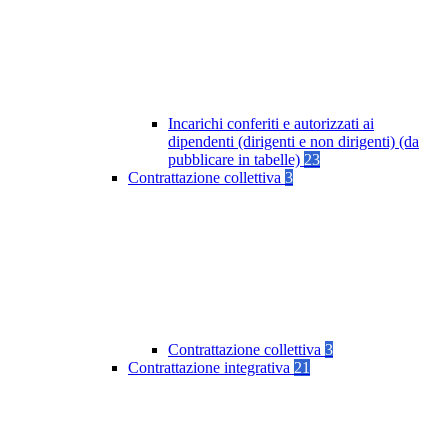
Incarichi conferiti e autorizzati ai
dipendenti (dirigenti e non dirigenti) (da
pubblicare in tabelle)
23
Contrattazione collettiva
3
Contrattazione collettiva
3
Contrattazione integrativa
21