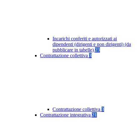
Incarichi conferiti e autorizzati ai
dipendenti (dirigenti e non dirigenti) (da
pubblicare in tabelle)
23
Contrattazione collettiva
3
Contrattazione collettiva
3
Contrattazione integrativa
21