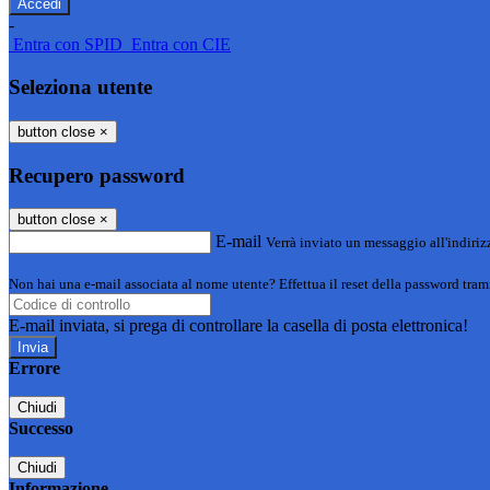
-
Entra con SPID
Entra con CIE
Seleziona utente
button close
×
Recupero password
button close
×
E-mail
Verrà inviato un messaggio all'indirizz
Non hai una e-mail associata al nome utente? Effettua il reset della password tram
E-mail inviata, si prega di controllare la casella di posta elettronica!
Errore
Chiudi
Successo
Chiudi
Informazione