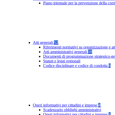
Piano triennale per la prevenzione della co
Atti generali
52
Riferimenti normativi su organizzazione e at
Atti amministrativi generali
18
Documenti di programmazione strategico-ge
Statuti e leggi regionali
Codice disciplinare e codice di condotta
6
Oneri informativi per cittadini e imprese
4
Scadenzario obblighi amministrativi
Oneri informativi per cittadini e imprese
1