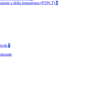
rruzione e della trasparenza (PTPCT)
4
tività
7
stionale