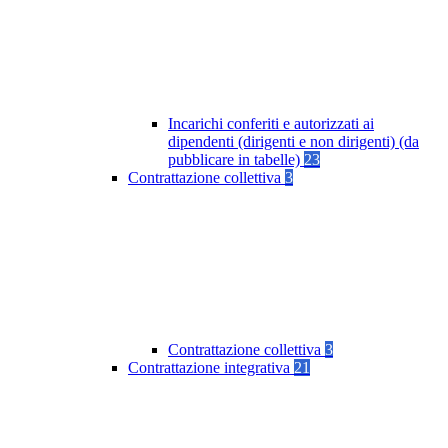
Incarichi conferiti e autorizzati ai
dipendenti (dirigenti e non dirigenti) (da
pubblicare in tabelle)
23
Contrattazione collettiva
3
Contrattazione collettiva
3
Contrattazione integrativa
21