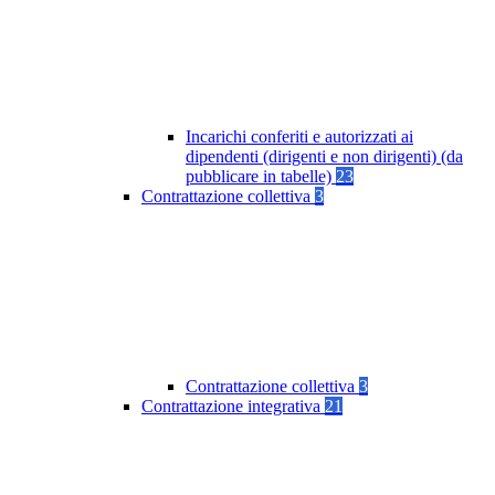
Incarichi conferiti e autorizzati ai
dipendenti (dirigenti e non dirigenti) (da
pubblicare in tabelle)
23
Contrattazione collettiva
3
Contrattazione collettiva
3
Contrattazione integrativa
21