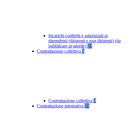
Incarichi conferiti e autorizzati ai
dipendenti (dirigenti e non dirigenti) (da
pubblicare in tabelle)
23
Contrattazione collettiva
3
Contrattazione collettiva
3
Contrattazione integrativa
21