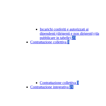
Incarichi conferiti e autorizzati ai
dipendenti (dirigenti e non dirigenti) (da
pubblicare in tabelle)
23
Contrattazione collettiva
3
Contrattazione collettiva
3
Contrattazione integrativa
21