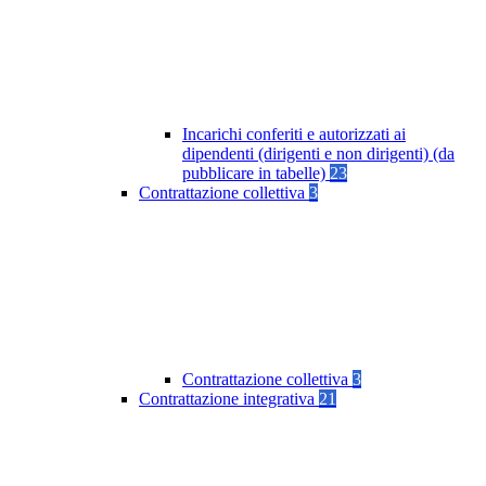
Incarichi conferiti e autorizzati ai
dipendenti (dirigenti e non dirigenti) (da
pubblicare in tabelle)
23
Contrattazione collettiva
3
Contrattazione collettiva
3
Contrattazione integrativa
21