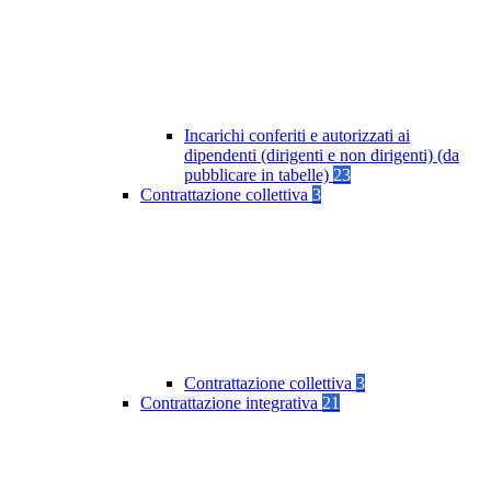
Incarichi conferiti e autorizzati ai
dipendenti (dirigenti e non dirigenti) (da
pubblicare in tabelle)
23
Contrattazione collettiva
3
Contrattazione collettiva
3
Contrattazione integrativa
21