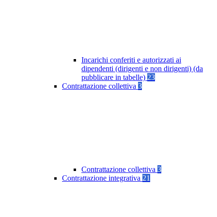
Incarichi conferiti e autorizzati ai
dipendenti (dirigenti e non dirigenti) (da
pubblicare in tabelle)
23
Contrattazione collettiva
3
Contrattazione collettiva
3
Contrattazione integrativa
21