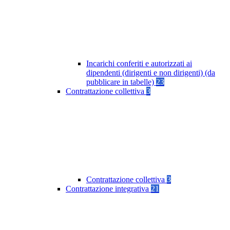
Incarichi conferiti e autorizzati ai
dipendenti (dirigenti e non dirigenti) (da
pubblicare in tabelle)
23
Contrattazione collettiva
3
Contrattazione collettiva
3
Contrattazione integrativa
21