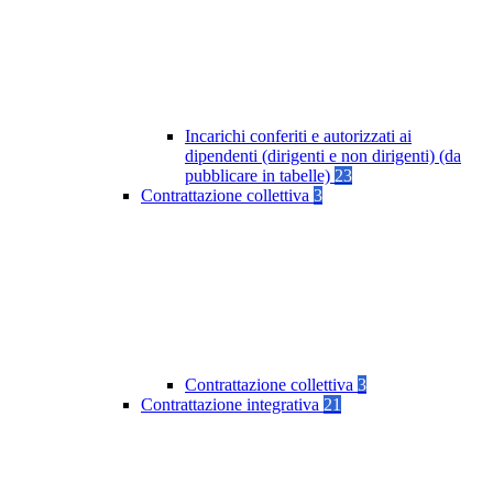
Incarichi conferiti e autorizzati ai
dipendenti (dirigenti e non dirigenti) (da
pubblicare in tabelle)
23
Contrattazione collettiva
3
Contrattazione collettiva
3
Contrattazione integrativa
21