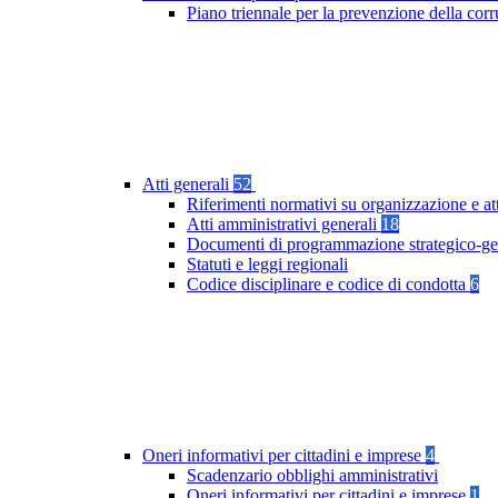
Piano triennale per la prevenzione della co
Atti generali
52
Riferimenti normativi su organizzazione e at
Atti amministrativi generali
18
Documenti di programmazione strategico-ge
Statuti e leggi regionali
Codice disciplinare e codice di condotta
6
Oneri informativi per cittadini e imprese
4
Scadenzario obblighi amministrativi
Oneri informativi per cittadini e imprese
1