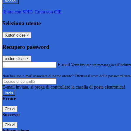
-
Entra con SPID
Entra con CIE
Seleziona utente
button close
×
Recupero password
button close
×
E-mail
Verrà inviato un messaggio all'indirizz
Non hai una e-mail associata al nome utente? Effettua il reset della password tram
E-mail inviata, si prega di controllare la casella di posta elettronica!
Errore
Chiudi
Successo
Chiudi
Informazione