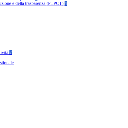
rruzione e della trasparenza (PTPCT)
4
tività
7
stionale