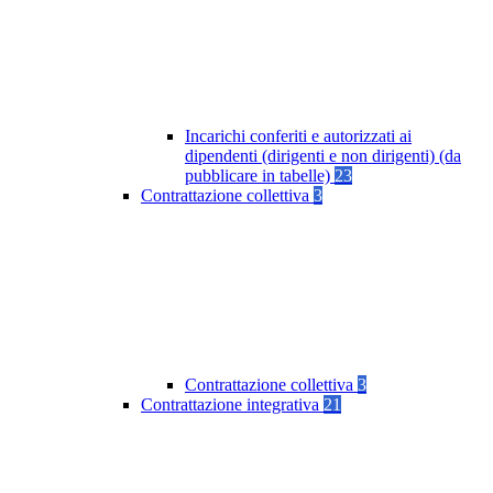
Incarichi conferiti e autorizzati ai
dipendenti (dirigenti e non dirigenti) (da
pubblicare in tabelle)
23
Contrattazione collettiva
3
Contrattazione collettiva
3
Contrattazione integrativa
21