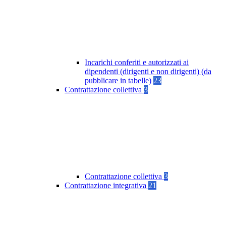
Incarichi conferiti e autorizzati ai
dipendenti (dirigenti e non dirigenti) (da
pubblicare in tabelle)
23
Contrattazione collettiva
3
Contrattazione collettiva
3
Contrattazione integrativa
21