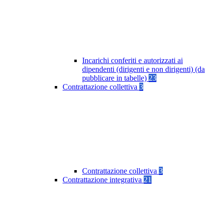
Incarichi conferiti e autorizzati ai
dipendenti (dirigenti e non dirigenti) (da
pubblicare in tabelle)
23
Contrattazione collettiva
3
Contrattazione collettiva
3
Contrattazione integrativa
21