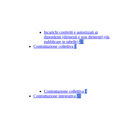
Incarichi conferiti e autorizzati ai
dipendenti (dirigenti e non dirigenti) (da
pubblicare in tabelle)
23
Contrattazione collettiva
3
Contrattazione collettiva
3
Contrattazione integrativa
21