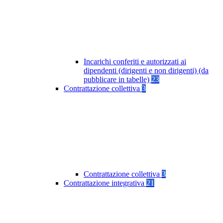
Incarichi conferiti e autorizzati ai
dipendenti (dirigenti e non dirigenti) (da
pubblicare in tabelle)
23
Contrattazione collettiva
3
Contrattazione collettiva
3
Contrattazione integrativa
21