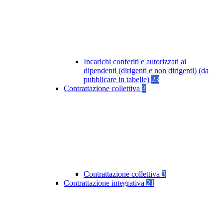
Incarichi conferiti e autorizzati ai
dipendenti (dirigenti e non dirigenti) (da
pubblicare in tabelle)
23
Contrattazione collettiva
3
Contrattazione collettiva
3
Contrattazione integrativa
21