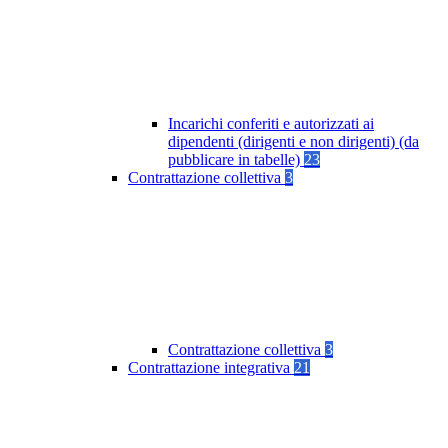
Incarichi conferiti e autorizzati ai
dipendenti (dirigenti e non dirigenti) (da
pubblicare in tabelle)
23
Contrattazione collettiva
3
Contrattazione collettiva
3
Contrattazione integrativa
21