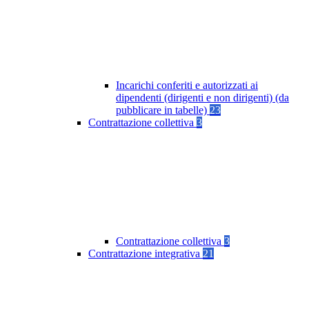
Incarichi conferiti e autorizzati ai
dipendenti (dirigenti e non dirigenti) (da
pubblicare in tabelle)
23
Contrattazione collettiva
3
Contrattazione collettiva
3
Contrattazione integrativa
21