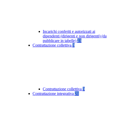
Incarichi conferiti e autorizzati ai
dipendenti (dirigenti e non dirigenti) (da
pubblicare in tabelle)
23
Contrattazione collettiva
3
Contrattazione collettiva
3
Contrattazione integrativa
21