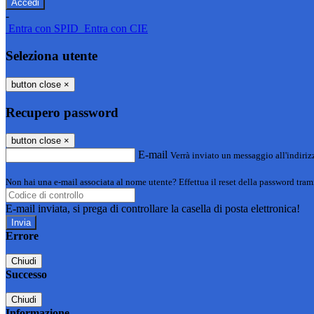
-
Entra con SPID
Entra con CIE
Seleziona utente
button close
×
Recupero password
button close
×
E-mail
Verrà inviato un messaggio all'indirizz
Non hai una e-mail associata al nome utente? Effettua il reset della password tram
E-mail inviata, si prega di controllare la casella di posta elettronica!
Errore
Chiudi
Successo
Chiudi
Informazione