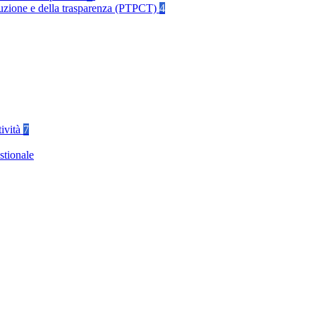
rruzione e della trasparenza (PTPCT)
4
tività
7
stionale