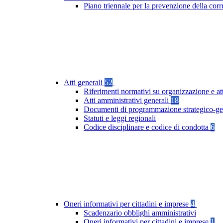
Piano triennale per la prevenzione della co
Atti generali
52
Riferimenti normativi su organizzazione e at
Atti amministrativi generali
18
Documenti di programmazione strategico-ge
Statuti e leggi regionali
Codice disciplinare e codice di condotta
6
Oneri informativi per cittadini e imprese
4
Scadenzario obblighi amministrativi
Oneri informativi per cittadini e imprese
1