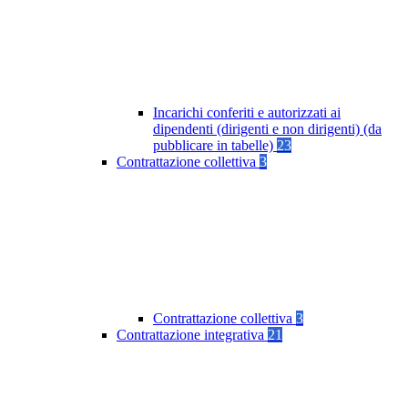
Incarichi conferiti e autorizzati ai
dipendenti (dirigenti e non dirigenti) (da
pubblicare in tabelle)
23
Contrattazione collettiva
3
Contrattazione collettiva
3
Contrattazione integrativa
21