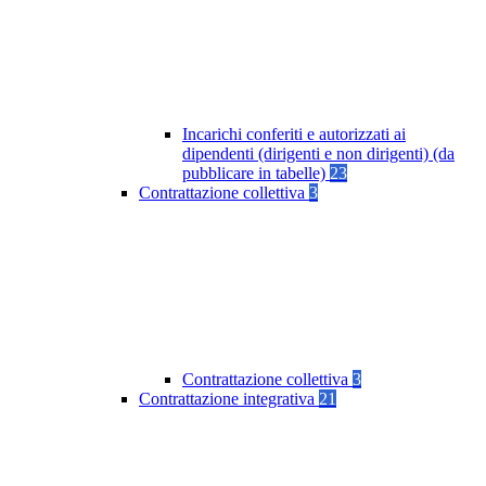
Incarichi conferiti e autorizzati ai
dipendenti (dirigenti e non dirigenti) (da
pubblicare in tabelle)
23
Contrattazione collettiva
3
Contrattazione collettiva
3
Contrattazione integrativa
21