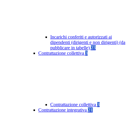
Incarichi conferiti e autorizzati ai
dipendenti (dirigenti e non dirigenti) (da
pubblicare in tabelle)
23
Contrattazione collettiva
3
Contrattazione collettiva
3
Contrattazione integrativa
21