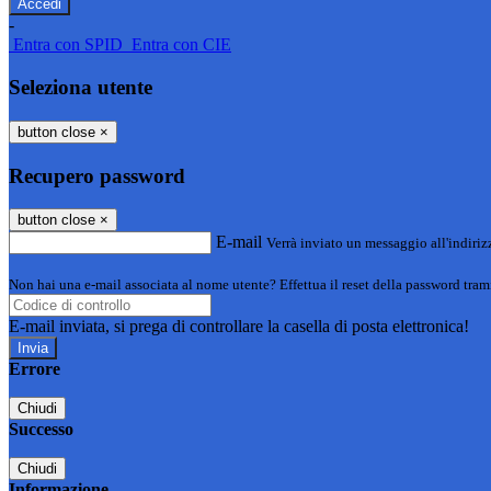
-
Entra con SPID
Entra con CIE
Seleziona utente
button close
×
Recupero password
button close
×
E-mail
Verrà inviato un messaggio all'indirizz
Non hai una e-mail associata al nome utente? Effettua il reset della password tram
E-mail inviata, si prega di controllare la casella di posta elettronica!
Errore
Chiudi
Successo
Chiudi
Informazione