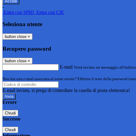
-
Entra con SPID
Entra con CIE
Seleziona utente
button close
×
Recupero password
button close
×
E-mail
Verrà inviato un messaggio all'indirizz
Non hai una e-mail associata al nome utente? Effettua il reset della password tram
E-mail inviata, si prega di controllare la casella di posta elettronica!
Errore
Chiudi
Successo
Chiudi
Informazione