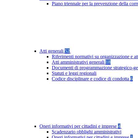
Piano triennale per la prevenzione della co
Atti generali
52
Riferimenti normativi su organizzazione e at
Atti amministrativi generali
18
Documenti di programmazione strategico-ge
Statuti e leggi regionali
Codice disciplinare e codice di condotta
6
Oneri informativi per cittadini e imprese
4
Scadenzario obblighi amministrativi
Oneri informativi per cittadini e imprese
1