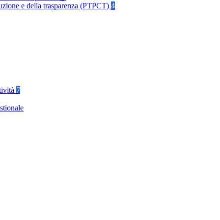
rruzione e della trasparenza (PTPCT)
4
tività
7
stionale