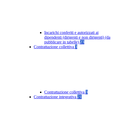
Incarichi conferiti e autorizzati ai
dipendenti (dirigenti e non dirigenti) (da
pubblicare in tabelle)
23
Contrattazione collettiva
3
Contrattazione collettiva
3
Contrattazione integrativa
21