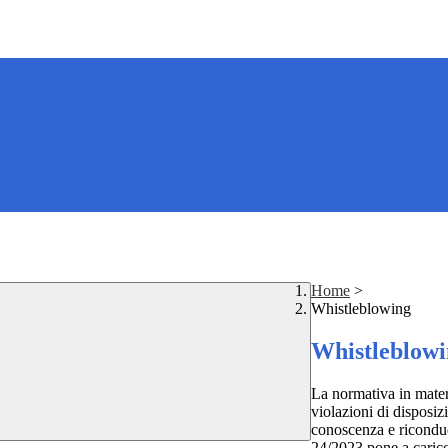
Home
>
Whistleblowing
Whistleblow
La normativa in mater
violazioni di disposiz
conoscenza e riconduc
24/2023 pone a carico 