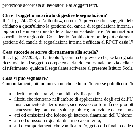
protezione accordata ai lavoratori e ai soggetti terzi.
Chi è il soggetto incaricato di gestire le segnalazioni?
Il D. Lgs 24/2023, all’articolo 4, comma 5, prevede che i soggetti del
affidano a quest'ultimo la gestione del canale di segnalazione interna.
rapporti che intercorrono tra le istituzioni scolastiche e l’Amministrazio
coordinatore regionale. Considerato l’ambito territoriale particolarmente
gestione del canale di segnalazione interna è affidata al RPCT ossia l
Cosa succede se scrivo direttamente alla scuola?
Il D. Lgs. 24/2023, all’articolo 4, comma 6, prevede che, se la segnal
ricevimento, al soggetto competente, dando contestuale notizia della 
di riferimento, qualora il segnalante scrivesse al presente Istituto Sco
Cosa si può segnalare?
Comportamenti, atti od omissioni che ledono l’interesse pubblico o l’i
illeciti amministrativi, contabili, civili o penali;
illeciti che rientrano nell’ambito di applicazione degli atti dell’
finanziamento del terrorismo; sicurezza e conformità dei prodotti
benessere degli animali; salute pubblica; protezione dei consumato
atti od omissioni che ledono gli interessi finanziari dell’Unione;
atti od omissioni riguardanti il mercato interno;
atti o comportamenti che vanificano l’oggetto o la finalità delle d