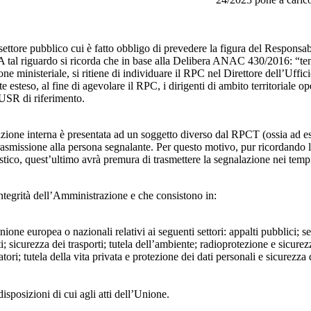
 settore pubblico cui è fatto obbligo di prevedere la figura del Respon
 A tal riguardo si ricorda che in base alla Delibera ANAC 430/2016: “tenu
ne ministeriale, si ritiene di individuare il RPC nel Direttore dell’Uffici
 esteso, al fine di agevolare il RPC, i dirigenti di ambito territoriale o
’USR di riferimento.
azione interna è presentata ad un soggetto diverso dal RPCT (ossia ad ese
trasmissione alla persona segnalante. Per questo motivo, pur ricordand
lastico, quest’ultimo avrà premura di trasmettere la segnalazione nei tem
ntegrità dell’Amministrazione e che consistono in:
Unione europea o nazionali relativi ai seguenti settori: appalti pubblici; s
; sicurezza dei trasporti; tutela dell’ambiente; radioprotezione e sicurez
ri; tutela della vita privata e protezione dei dati personali e sicurezza de
isposizioni di cui agli atti dell’Unione.