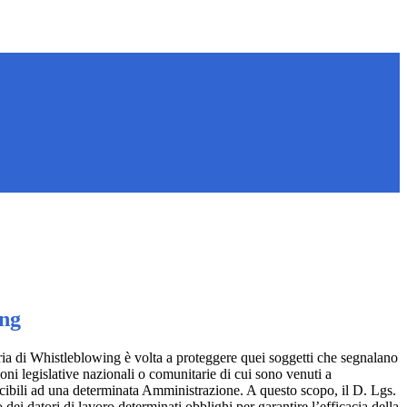
ing
ia di Whistleblowing è volta a proteggere quei soggetti che segnalano
ioni legislative nazionali o comunitarie di cui sono venuti a
ibili ad una determinata Amministrazione. A questo scopo, il D. Lgs.
dei datori di lavoro determinati obblighi per garantire l’efficacia della