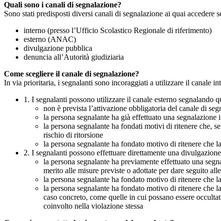
Quali sono i canali di segnalazione?
Sono stati predisposti diversi canali di segnalazione ai quai accedere 
interno (presso l’Ufficio Scolastico Regionale di riferimento)
esterno (ANAC)
divulgazione pubblica
denuncia all’Autorità giudiziaria
Come scegliere il canale di segnalazione?
In via prioritaria, i segnalanti sono incoraggiati a utilizzare il canale
1. I segnalanti possono utilizzare il canale esterno segnaland
non è prevista l’attivazione obbligatoria del canale di se
la persona segnalante ha già effettuato una segnalazione i
la persona segnalante ha fondati motivi di ritenere che, s
rischio di ritorsione
la persona segnalante ha fondato motivo di ritenere che la
2. I segnalanti possono effettuare direttamente una divulgazion
la persona segnalante ha previamente effettuato una segnal
merito alle misure previste o adottate per dare seguito all
la persona segnalante ha fondato motivo di ritenere che la
la persona segnalante ha fondato motivo di ritenere che la
caso concreto, come quelle in cui possano essere occultate
coinvolto nella violazione stessa