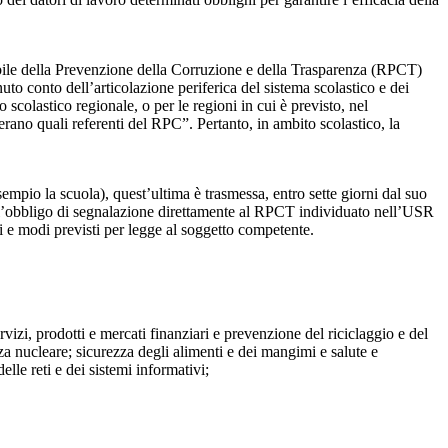
sabile della Prevenzione della Corruzione e della Trasparenza (RPCT)
to conto dell’articolazione periferica del sistema scolastico e dei
o scolastico regionale, o per le regioni in cui è previsto, nel
perano quali referenti del RPC”. Pertanto, in ambito scolastico, la
mpio la scuola), quest’ultima è trasmessa, entro sette giorni dal suo
o l’obbligo di segnalazione direttamente al RPCT individuato nell’USR
pi e modi previsti per legge al soggetto competente.
ervizi, prodotti e mercati finanziari e prevenzione del riciclaggio e del
za nucleare; sicurezza degli alimenti e dei mangimi e salute e
lle reti e dei sistemi informativi;