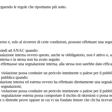
seguendo le regole che riportiamo più sotto.
 interno e, solo al ricorrere di certe condizioni, possono effettuare una s
o quindi ad ANAC quando:
gnalazione interna ovvero questo, anche se obbligatorio, non è attivo o, 
nterna e la stessa non ha avuto seguito
e effettuasse una segnalazione interna, alla stessa non sarebbe dato eff
 violazione possa costituire un pericolo imminente o palese per il pubbl
e pubblica quando:
azione interna ed esterna ovvero ha effettuato direttamente una segnalazio
e segnalazioni;
 violazione possa costituire un pericolo imminente o palese per il pubbli
 segnalazione esterna possa comportare il rischio di ritorsioni o possa n
 o distrutte prove oppure in cui vi sia fondato timore che chi ha ricevut