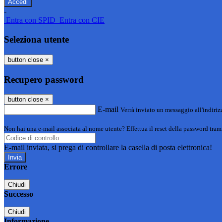
-
Entra con SPID
Entra con CIE
Seleziona utente
button close
×
Recupero password
button close
×
E-mail
Verrà inviato un messaggio all'indirizz
Non hai una e-mail associata al nome utente? Effettua il reset della password tram
E-mail inviata, si prega di controllare la casella di posta elettronica!
Errore
Chiudi
Successo
Chiudi
Informazione