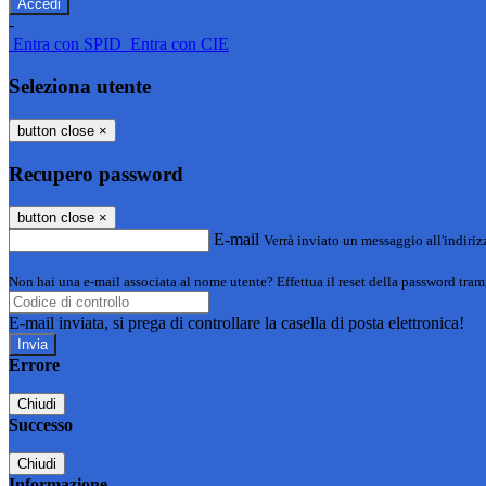
-
Entra con SPID
Entra con CIE
Seleziona utente
button close
×
Recupero password
button close
×
E-mail
Verrà inviato un messaggio all'indirizz
Non hai una e-mail associata al nome utente? Effettua il reset della password tram
E-mail inviata, si prega di controllare la casella di posta elettronica!
Errore
Chiudi
Successo
Chiudi
Informazione