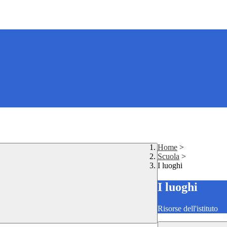
Home
>
Scuola
>
I luoghi
I luoghi
Risorse dell'istituto