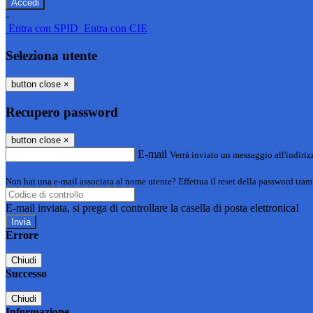
-
Entra con SPID
Entra con CIE
Seleziona utente
button close
×
Recupero password
button close
×
E-mail
Verrà inviato un messaggio all'indirizz
Non hai una e-mail associata al nome utente? Effettua il reset della password tram
E-mail inviata, si prega di controllare la casella di posta elettronica!
Errore
Chiudi
Successo
Chiudi
Informazione