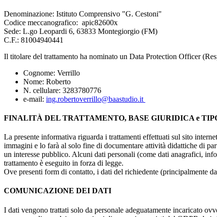
Denominazione: Istituto Comprensivo "G. Cestoni"
Codice meccanografico:
apic82600x
Sede: L.go Leopardi 6, 63833 Montegiorgio (FM)
C.F.: 81004940441
Il titolare del trattamento ha nominato un Data Protection Officer (Resp
Cognome: Verrillo
Nome: Roberto
N. cellulare: 3283780776
e-mail:
ing.robertoverrillo@baastudio.it
FINALITÀ DEL TRATTAMENTO, BASE GIURIDICA e TIP
La presente informativa riguarda i trattamenti effettuati sul sito interne
immagini e lo farà al solo fine di documentare attività didattiche di pa
un interesse pubblico. Alcuni dati personali (come dati anagrafici, inf
trattamento è eseguito in forza di legge.
Ove presenti form di contatto, i dati del richiedente (principalmente dat
COMUNICAZIONE DEI DATI
I dati vengono trattati solo da personale adeguatamente incaricato ovve