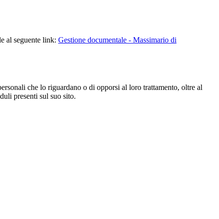
le al seguente link:
Gestione documentale - Massimario di
i personali che lo riguardano o di opporsi al loro trattamento, oltre al
duli presenti sul suo sito.