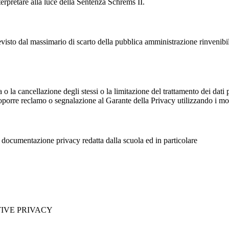
rpretare alla luce della Sentenza Schrems II.
previsto dal massimario di scarto della pubblica amministrazione rinvenibi
fica o la cancellazione degli stessi o la limitazione del trattamento dei dat
i proporre reclamo o segnalazione al Garante della Privacy utilizzando i mo
la documentazione privacy redatta dalla scuola ed in particolare
TIVE PRIVACY