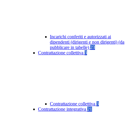
Incarichi conferiti e autorizzati ai
dipendenti (dirigenti e non dirigenti) (da
pubblicare in tabelle)
23
Contrattazione collettiva
3
Contrattazione collettiva
3
Contrattazione integrativa
21