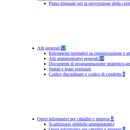
Piano triennale per la prevenzione della co
Atti generali
52
Riferimenti normativi su organizzazione e at
Atti amministrativi generali
18
Documenti di programmazione strategico-ge
Statuti e leggi regionali
Codice disciplinare e codice di condotta
6
Oneri informativi per cittadini e imprese
4
Scadenzario obblighi amministrativi
Oneri informativi per cittadini e imprese
1