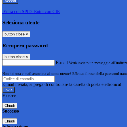
-
Entra con SPID
Entra con CIE
Seleziona utente
button close
×
Recupero password
button close
×
E-mail
Verrà inviato un messaggio all'indirizz
Non hai una e-mail associata al nome utente? Effettua il reset della password tram
E-mail inviata, si prega di controllare la casella di posta elettronica!
Errore
Chiudi
Successo
Chiudi
Informazione