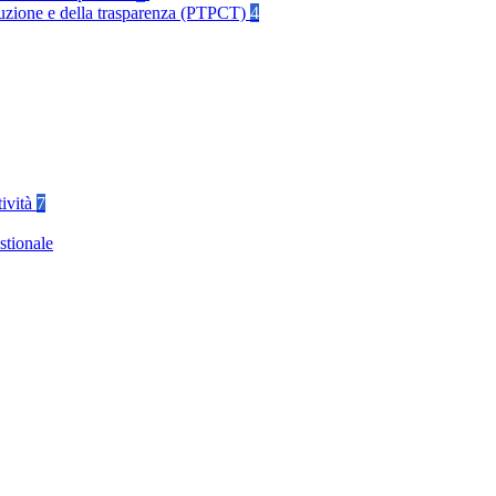
rruzione e della trasparenza (PTPCT)
4
tività
7
stionale