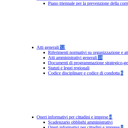
Piano triennale per la prevenzione della co
Atti generali
52
Riferimenti normativi su organizzazione e at
Atti amministrativi generali
18
Documenti di programmazione strategico-ge
Statuti e leggi regionali
Codice disciplinare e codice di condotta
6
Oneri informativi per cittadini e imprese
4
Scadenzario obblighi amministrativi
Oneri informativi per cittadini e imprese
1