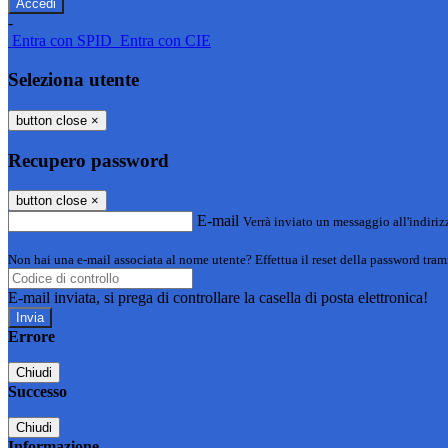
-
Entra con SPID
Entra con CIE
Seleziona utente
button close
×
Recupero password
button close
×
E-mail
Verrà inviato un messaggio all'indirizz
Non hai una e-mail associata al nome utente? Effettua il reset della password tram
E-mail inviata, si prega di controllare la casella di posta elettronica!
Errore
Chiudi
Successo
Chiudi
Informazione