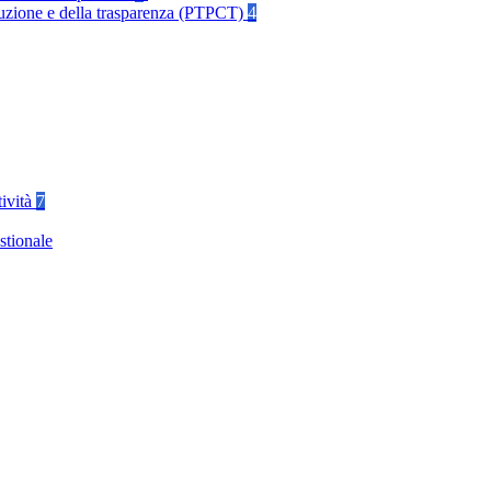
rruzione e della trasparenza (PTPCT)
4
tività
7
stionale