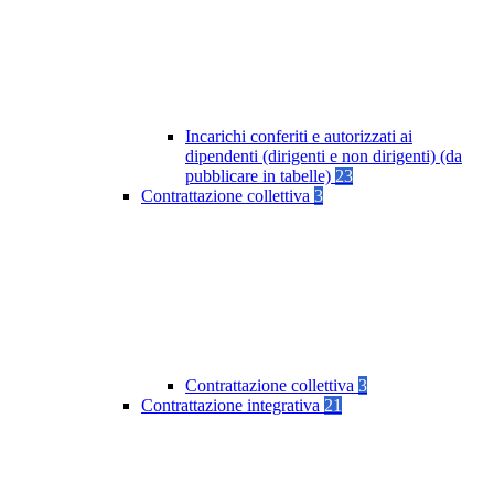
Incarichi conferiti e autorizzati ai
dipendenti (dirigenti e non dirigenti) (da
pubblicare in tabelle)
23
Contrattazione collettiva
3
Contrattazione collettiva
3
Contrattazione integrativa
21