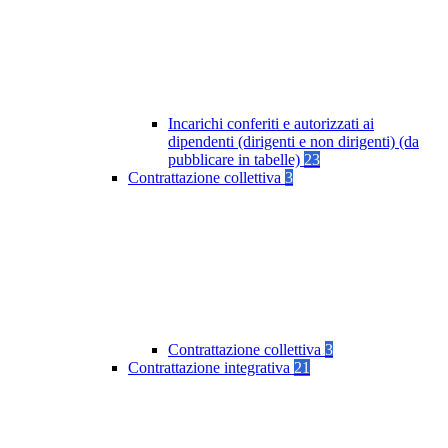
Incarichi conferiti e autorizzati ai
dipendenti (dirigenti e non dirigenti) (da
pubblicare in tabelle)
23
Contrattazione collettiva
3
Contrattazione collettiva
3
Contrattazione integrativa
21