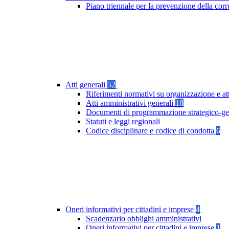
Piano triennale per la prevenzione della co
Atti generali
52
Riferimenti normativi su organizzazione e at
Atti amministrativi generali
18
Documenti di programmazione strategico-ge
Statuti e leggi regionali
Codice disciplinare e codice di condotta
6
Oneri informativi per cittadini e imprese
4
Scadenzario obblighi amministrativi
Oneri informativi per cittadini e imprese
1