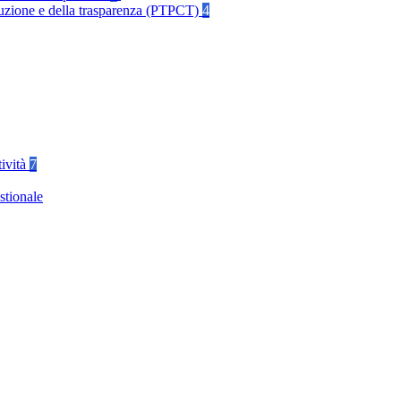
rruzione e della trasparenza (PTPCT)
4
tività
7
stionale