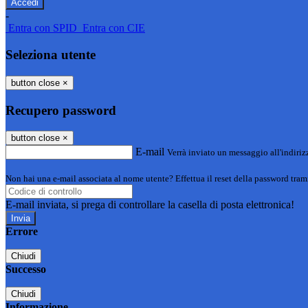
-
Entra con SPID
Entra con CIE
Seleziona utente
button close
×
Recupero password
button close
×
E-mail
Verrà inviato un messaggio all'indirizz
Non hai una e-mail associata al nome utente? Effettua il reset della password tram
E-mail inviata, si prega di controllare la casella di posta elettronica!
Errore
Chiudi
Successo
Chiudi
Informazione