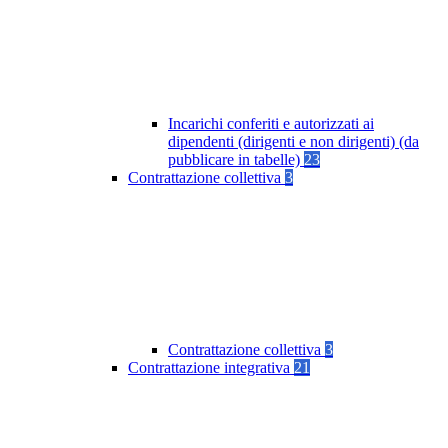
Incarichi conferiti e autorizzati ai
dipendenti (dirigenti e non dirigenti) (da
pubblicare in tabelle)
23
Contrattazione collettiva
3
Contrattazione collettiva
3
Contrattazione integrativa
21