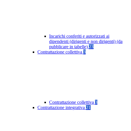
Incarichi conferiti e autorizzati ai
dipendenti (dirigenti e non dirigenti) (da
pubblicare in tabelle)
23
Contrattazione collettiva
3
Contrattazione collettiva
3
Contrattazione integrativa
21