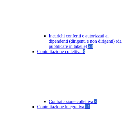
Incarichi conferiti e autorizzati ai
dipendenti (dirigenti e non dirigenti) (da
pubblicare in tabelle)
23
Contrattazione collettiva
3
Contrattazione collettiva
3
Contrattazione integrativa
21