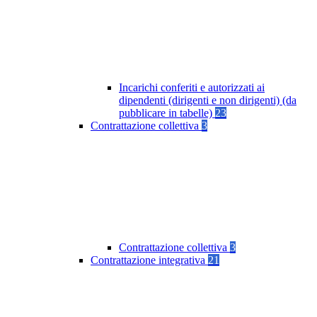
Incarichi conferiti e autorizzati ai
dipendenti (dirigenti e non dirigenti) (da
pubblicare in tabelle)
23
Contrattazione collettiva
3
Contrattazione collettiva
3
Contrattazione integrativa
21