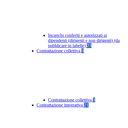
Incarichi conferiti e autorizzati ai
dipendenti (dirigenti e non dirigenti) (da
pubblicare in tabelle)
23
Contrattazione collettiva
3
Contrattazione collettiva
3
Contrattazione integrativa
21