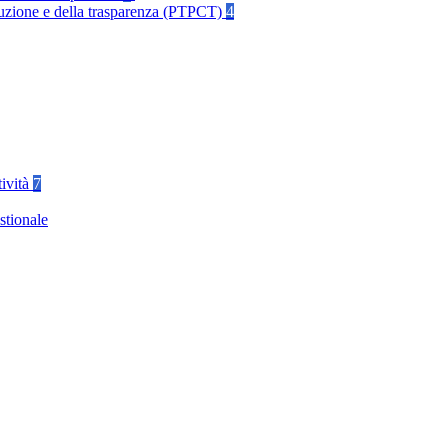
rruzione e della trasparenza (PTPCT)
4
tività
7
stionale