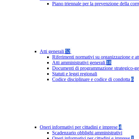
Piano triennale per la prevenzione della co
Atti generali
52
Riferimenti normativi su organizzazione e at
Atti amministrativi generali
18
Documenti di programmazione strategico-ge
Statuti e leggi regionali
Codice disciplinare e codice di condotta
6
Oneri informativi per cittadini e imprese
4
Scadenzario obblighi amministrativi
Oneri informativi per cittadini e imprese
1