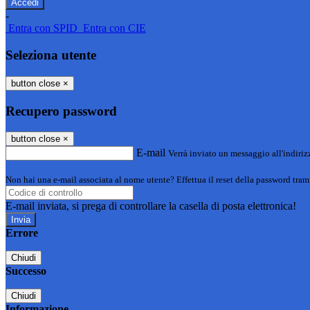
-
Entra con SPID
Entra con CIE
Seleziona utente
button close
×
Recupero password
button close
×
E-mail
Verrà inviato un messaggio all'indirizz
Non hai una e-mail associata al nome utente? Effettua il reset della password tram
E-mail inviata, si prega di controllare la casella di posta elettronica!
Errore
Chiudi
Successo
Chiudi
Informazione