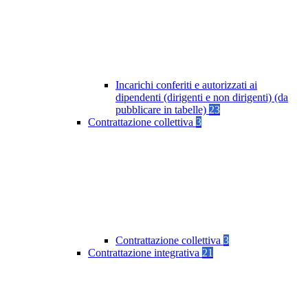
Incarichi conferiti e autorizzati ai
dipendenti (dirigenti e non dirigenti) (da
pubblicare in tabelle)
23
Contrattazione collettiva
3
Contrattazione collettiva
3
Contrattazione integrativa
21