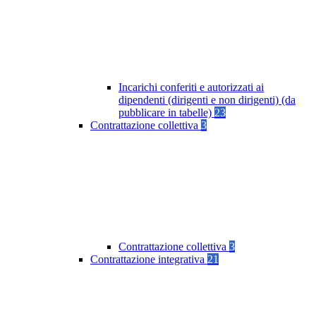
Incarichi conferiti e autorizzati ai
dipendenti (dirigenti e non dirigenti) (da
pubblicare in tabelle)
23
Contrattazione collettiva
3
Contrattazione collettiva
3
Contrattazione integrativa
21