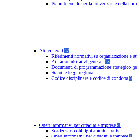
Piano triennale per la prevenzione della co
Atti generali
52
Riferimenti normativi su organizzazione e at
Atti amministrativi generali
18
Documenti di programmazione strategico-ge
Statuti e leggi regionali
Codice disciplinare e codice di condotta
6
Oneri informativi per cittadini e imprese
4
Scadenzario obblighi amministrativi
Oneri informativi per cittadini e imprese
1