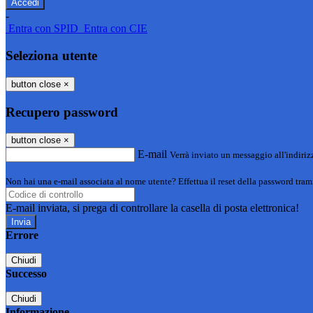
-
Entra con SPID
Entra con CIE
Seleziona utente
button close
×
Recupero password
button close
×
E-mail
Verrà inviato un messaggio all'indirizz
Non hai una e-mail associata al nome utente? Effettua il reset della password tram
E-mail inviata, si prega di controllare la casella di posta elettronica!
Errore
Chiudi
Successo
Chiudi
Informazione