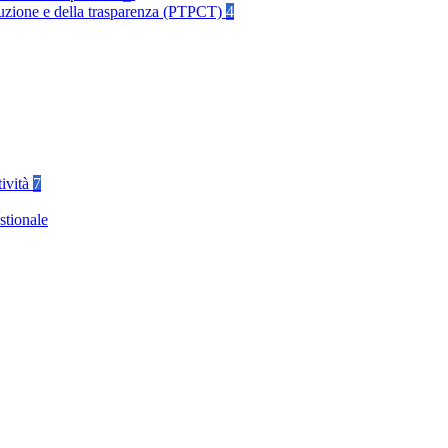
rruzione e della trasparenza (PTPCT)
4
tività
7
stionale