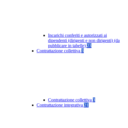
Incarichi conferiti e autorizzati ai
dipendenti (dirigenti e non dirigenti) (da
pubblicare in tabelle)
23
Contrattazione collettiva
3
Contrattazione collettiva
3
Contrattazione integrativa
21