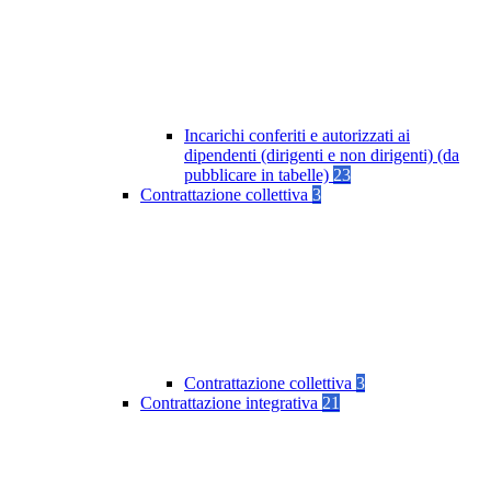
Incarichi conferiti e autorizzati ai
dipendenti (dirigenti e non dirigenti) (da
pubblicare in tabelle)
23
Contrattazione collettiva
3
Contrattazione collettiva
3
Contrattazione integrativa
21